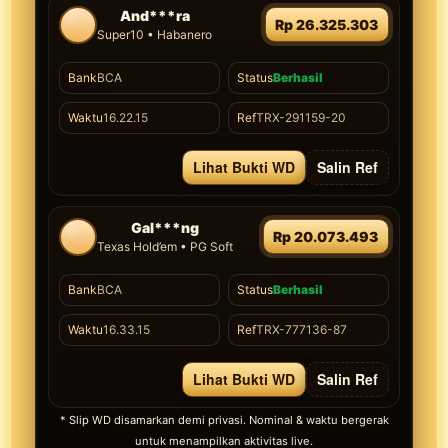
And***ra
Rp 15.822.583
Super10 • IDN Poker
Bank
BRI
Status
Berhasil
Waktu
16.36.15
Ref
TRX-802638-65
Lihat Bukti WD
Salin Ref
Gal***ng
Rp 19.016.646
IDN Poker • PG Soft
Bank
BNI
Status
Berhasil
Waktu
16.36.15
Ref
TRX-680729-89
Lihat Bukti WD
Salin Ref
And***ra