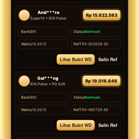
Put***mi
Rp 23.127.881
Super10 • Nolimit City
Bank
BSI
Status
Berhasil
Waktu
16.23.15
Ref
TRX-333966-21
Lihat Bukti WD
Salin Ref
Gal***ng
Rp 24.779.588
Omaha 4 Cards • Nolimit
City
Bank
BCA
Status
Berhasil
Waktu
17.02.15
Ref
TRX-760149-72
Lihat Bukti WD
Salin Ref